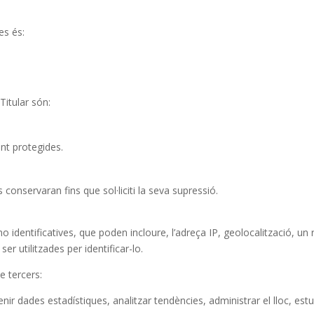
es és:
Titular són:
nt protegides.
conservaran fins que sol·liciti la seva supressió.
identificatives, que poden incloure, l’adreça IP, geolocalització, un re
r utilitzades per identificar-lo.
de tercers:
tenir dades estadístiques, analitzar tendències, administrar el lloc, es