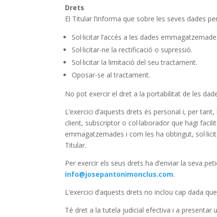
Drets
El Titular l’informa que sobre les seves dades per
Sol·licitar l’accés a les dades emmagatzemade
Sol·licitar-ne la rectificació o supressió.
Sol·licitar la limitació del seu tractament.
Oposar-se al tractament.
No pot exercir el dret a la portabilitat de les dad
L’exercici d’aquests drets és personal i, per tant,
client, subscriptor o col·laborador que hagi faci
emmagatzemades i com les ha obtingut, sol·licitar-
Titular.
Per exercir els seus drets ha d’enviar la seva p
info@josepantonimonclus.com
.
L’exercici d’aquests drets no inclou cap dada que 
Té dret a la tutela judicial efectiva i a present