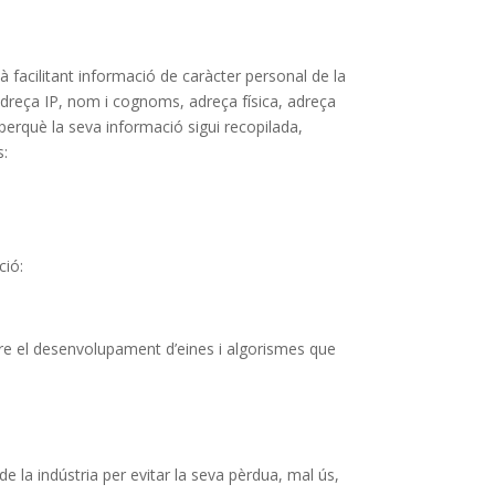
tà facilitant informació de caràcter personal de la
adreça IP, nom i cognoms, adreça física, adreça
perquè la seva informació sigui recopilada,
s:
ció:
loure el desenvolupament d’eines i algorismes que
de la indústria per evitar la seva pèrdua, mal ús,