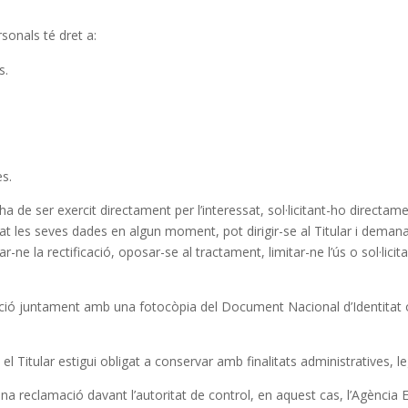
sonals té dret a:
s.
es.
 ha de ser exercit directament per l’interessat, sol·licitant-ho directame
litat les seves dades en algun moment, pot dirigir-se al Titular i dema
ne la rectificació, oposar-se al tractament, limitar-ne l’ús o sol·licit
etició juntament amb una fotocòpia del Document Nacional d’Identitat o
el Titular estigui obligat a conservar amb finalitats administratives, l
ar una reclamació davant l’autoritat de control, en aquest cas, l’Agènc