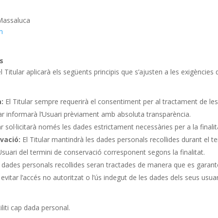
 Massaluca
m
es
l Titular aplicarà els següents principis que s’ajusten a les exigènci
a:
El Titular sempre requerirà el consentiment per al tractament de le
ular informarà l’Usuari prèviament amb absoluta transparència.
ar sol·licitarà només les dades estrictament necessàries per a la finali
rvació:
El Titular mantindrà les dades personals recollides durant el te
l’Usuari del termini de conservació corresponent segons la finalitat.
dades personals recollides seran tractades de manera que es garanteixi
evitar l’accés no autoritzat o l’ús indegut de les dades dels seus usuar
liti cap dada personal.