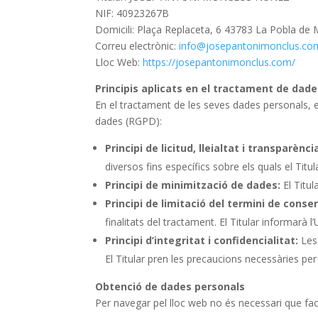
NIF: 40923267B
Domicili: Plaça Replaceta, 6 43783 La Pobla de
Correu electrònic:
info@josepantonimonclus.co
Lloc Web:
https://josepantonimonclus.com/
Principis aplicats en el tractament de dad
En el tractament de les seves dades personals, e
dades (RGPD):
Principi de licitud, lleialtat i transparènci
diversos fins específics sobre els quals el Tit
Principi de minimització de dades:
El Titul
Principi de limitació del termini de conse
finalitats del tractament. El Titular informarà 
Principi d’integritat i confidencialitat:
Les 
El Titular pren les precaucions necessàries per 
Obtenció de dades personals
Per navegar pel lloc web no és necessari que faci