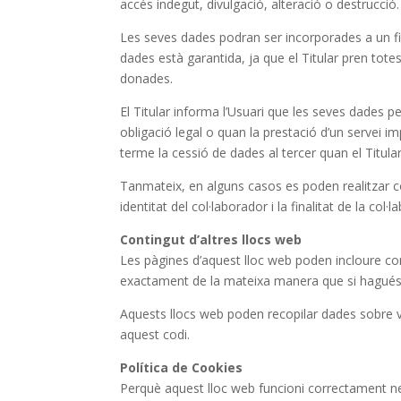
accés indegut, divulgació, alteració o destrucció.
Les seves dades podran ser incorporades a un fitx
dades està garantida, ja que el Titular pren totes
donades.
El Titular informa l’Usuari que les seves dades 
obligació legal o quan la prestació d’un servei 
terme la cessió de dades al tercer quan el Titula
Tanmateix, en alguns casos es poden realitzar co
identitat del col·laborador i la finalitat de la c
Contingut d’altres llocs web
Les pàgines d’aquest lloc web poden incloure cont
exactament de la mateixa manera que si hagués vi
Aquests llocs web poden recopilar dades sobre vos
aquest codi.
Política de Cookies
Perquè aquest lloc web funcioni correctament n