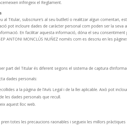
cerneixen infringeix el Reglament.
s
al Titular, subscriure’s al seu butlletí o realitzar algun comentari, es
rmació pot incloure dades de caràcter personal com poden ser la seva 
informació. En facilitar aquesta informació, dóna el seu consentiment 
JOSEP ANTONI MONCLÚS NUÑEZ només com es descriu en les pàgine
per part del Titular és diferent segons el sistema de captura d’informa
racta dades personals:
ollides a la pàgina de l’Avís Legal i de la llei aplicable. Això pot inc
t de les dades personals que recull.
reix aquest lloc web.
 pren totes les precaucions raonables i segueix les millors pràctiques 