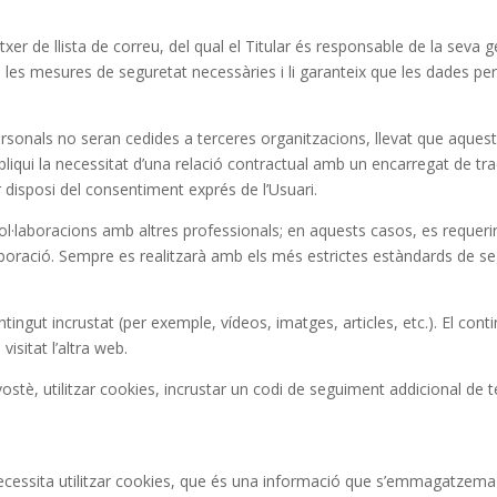
er de llista de correu, del qual el Titular és responsable de la seva g
 les mesures de seguretat necessàries i li garanteix que les dades pers
personals no seran cedides a terceres organitzacions, llevat que aqu
impliqui la necessitat d’una relació contractual amb un encarregat de 
r disposi del consentiment exprés de l’Usuari.
l·laboracions amb altres professionals; en aquests casos, es requerir
ol·laboració. Sempre es realitzarà amb els més estrictes estàndards de se
ingut incrustat (per exemple, vídeos, imatges, articles, etc.). El con
sitat l’altra web.
tè, utilitzar cookies, incrustar un codi de seguiment addicional de te
ecessita utilitzar cookies, que és una informació que s’emmagatzema