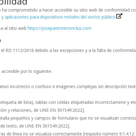
bilidad
 comprometido a hacer accesible su sitio web de conformidad co
 y aplicaciones para dispositivos móviles del sector público.
a al sitio web
https://josepantonimonclus.com
o
 el RD 1112/2018 debido a las excepciones y a la falta de conformida
accesible por lo siguiente:
ativo incorrecto o confuso e imágenes complejas sin descripción text
n etiqueta de lista), tablas con celdas etiquetadas incorrectamene y et
ción y relaciones, de UNE-EN 301549:2022].
ntalla pequeños y campos de formulario que no se visualizan correc
e de texto, de UNE-EN 301549:2022]
.
uras de línea no se visualiza correctamente
[requisito número 9.1.4.1