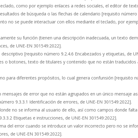
teclado, como por ejemplo enlaces a redes sociales, el editor de te
resultados de búsqueda o las flechas de calendario
[requisito número
nto no se puede interactuar con ellos mediante el teclado, por ejem
ctamente su función (tienen una descripción inadecuada, un texto dem
nlaces, de UNE-EN 301549:2022].
 descriptivo
[requisito número 9.2.4.6 Encabezados y etiquetas, de 
ces o botones, texto de titulares y contenido que no están traducidos
no para diferentes propósitos, lo cual genera confunsión
[requisito 
 o mensajes de error que no están agrupados en un único mensaje as
 número 9.3.3.1 Identificación de errores, de UNE-EN 301549:2022]
.
donde no se informa al usuario de ello, así como campos donde falta
9.3.3.2 Etiquetas e instrucciones, de UNE-EN 301549:2022]
.
ma del error cuando se introduce un valor incorrecto pero no se info
rrores, de UNE-EN 301549:2022]
.