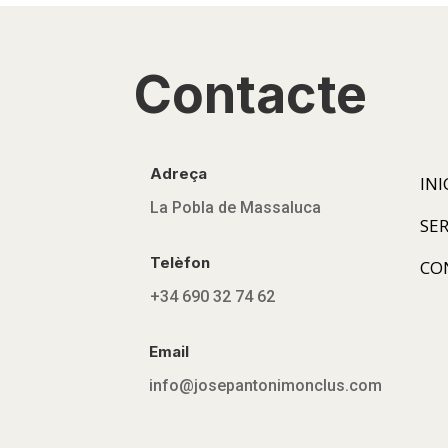
Contacte
Adreça
INI
La Pobla de Massaluca
SER
Telèfon
CO
+34 690 32 74 62
Email
info@josepantonimonclus.com