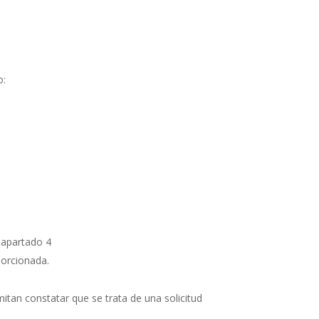
o:
, apartado 4
porcionada
.
mitan constatar que se trata de una solicitud