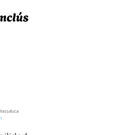
 Massaluca
m